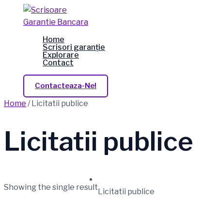
Skip
to
content
Home
Scrisori garanție
Explorare
Contact
Contacteaza-Ne!
Home
/ Licitatii publice
Licitatii publice
Showing the single result
Licitatii publice