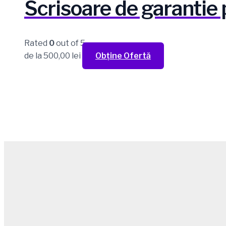
Scrisoare de garantie p
Rated
0
out of 5
de la
500,00
lei
Obține Ofertă